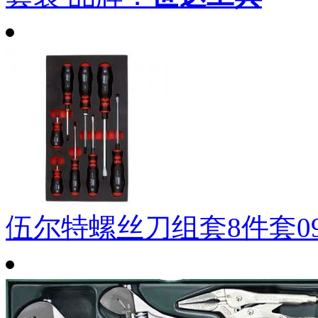
伍尔特螺丝刀组套8件套0965