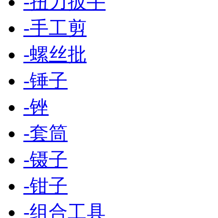
-
扭力扳手
-
手工剪
-
螺丝批
-
锤子
-
锉
-
套筒
-
镊子
-
钳子
-
组合工具