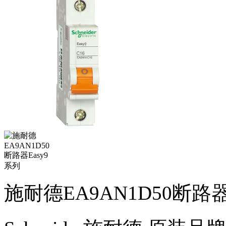
施耐德EA9AN1D50断路器