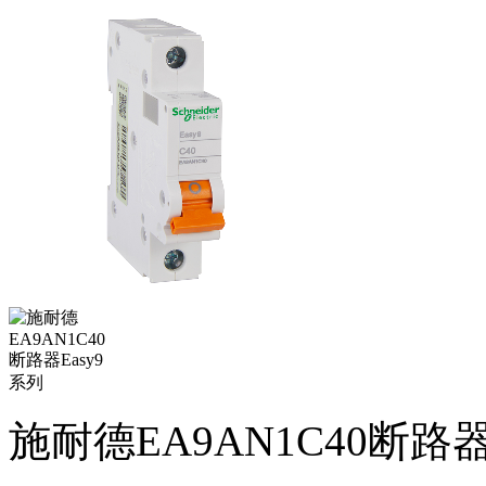
施耐德EA9AN1C40断路器