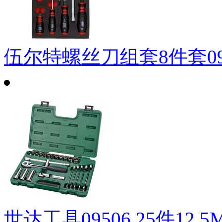
伍尔特螺丝刀组套8件套0965
世达工具09506 25件12