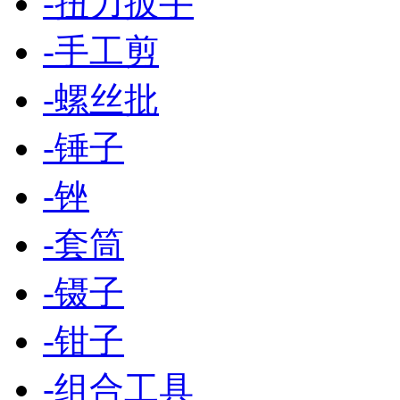
-
扭力扳手
-
手工剪
-
螺丝批
-
锤子
-
锉
-
套筒
-
镊子
-
钳子
-
组合工具