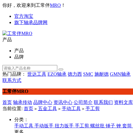
你好，欢迎来到工常伴
MRO
！
官方淘宝
旗下轴承品牌网
产品
产品
品牌
热门品牌：
世达工具
EZO轴承
德力西
SMC
施耐德
GMN轴承
联系方式
工常伴MRO
首页
轴承传动
品牌中心
资讯中心
公司简介
联系我们
资料文库
当前位置:
首页
五金工具
手动工具
手工剪
>
>
>
分类：
手动工具
手动扳手
扭力扳手
手工剪
螺丝批
锤子
锉
套筒
更多