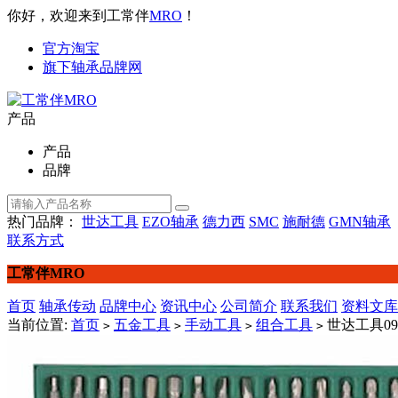
你好，欢迎来到工常伴
MRO
！
官方淘宝
旗下轴承品牌网
产品
产品
品牌
热门品牌：
世达工具
EZO轴承
德力西
SMC
施耐德
GMN轴承
联系方式
工常伴MRO
首页
轴承传动
品牌中心
资讯中心
公司简介
联系我们
资料文库
当前位置:
首页
五金工具
手动工具
组合工具
世达工具09
>
>
>
>