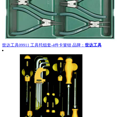
世达工具09911 工具托组套-4件卡簧钳
品牌：
世达工具