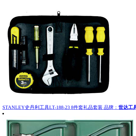
STANLEY史丹利工具LT-188-23 8件套礼品套装
品牌：
世达工