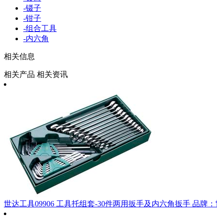
-
镊子
-
钳子
-
组合工具
-
内六角
相关信息
相关产品
相关资讯
世达工具09906 工具托组套-30件两用扳手及内六角扳手
品牌：