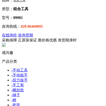
品牌：
世达工具
类型：
组合工具
型号：
09901
咨询热线：
020-86460895
在线询价
咨询货期
采购保障
正
原装保证
惠
价格优惠
准
货期准时
感兴趣
产品分类
-
手动工具
-
手动扳手
-
扭力扳手
-
手工剪
-
螺丝批
-
锤子
-
锉
-
套筒