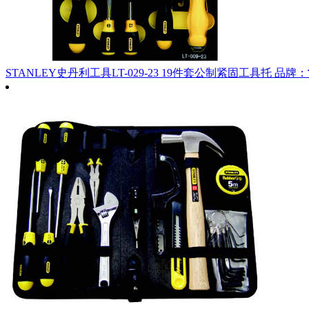
STANLEY史丹利工具LT-029-23 19件套公制紧固工具托
品牌：