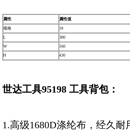
属性
属性值
规格
18
L
300
W
160
H
430
世达工具95198 工具背包：
1.高级1680D涤纶布，经久耐