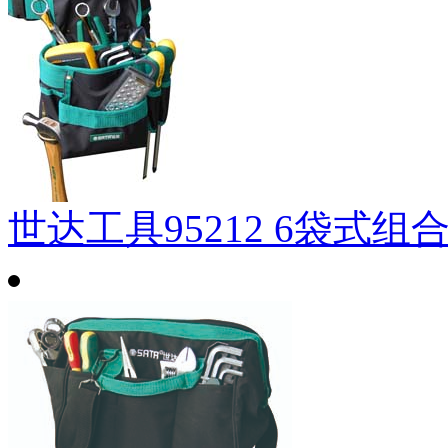
世达工具95212 6袋式