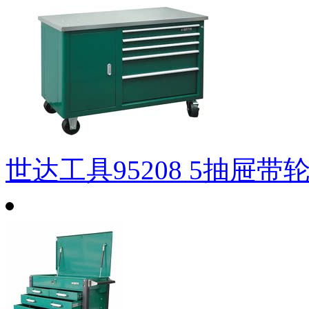
世达工具95208 5抽屉带轮