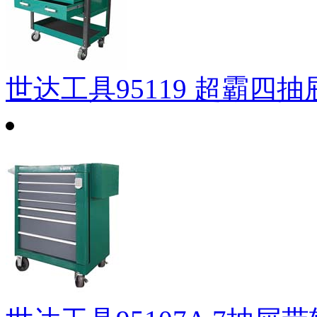
世达工具95119 超霸四