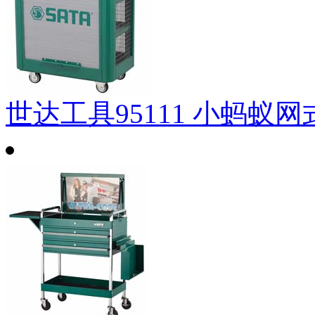
世达工具95111 小蚂蚁