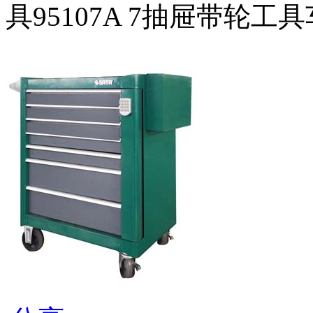
具95107A 7抽屉带轮