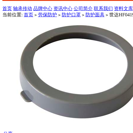
首页
轴承传动
品牌中心
资讯中心
公司简介
联系我们
资料文库
当前位置:
首页
劳保防护
防护口罩
防护面具
世达HF04
>
>
>
>