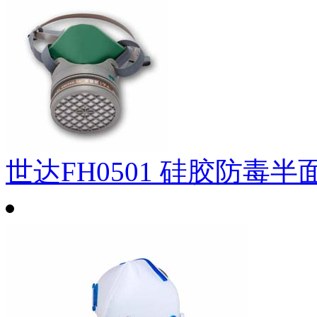
世达FH0501 硅胶防毒半