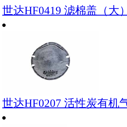
世达HF0419 滤棉盖（大
世达HF0207 活性炭有