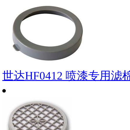
世达HF0412 喷漆专用滤