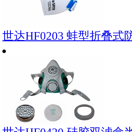
世达HF0203 蚌型折叠