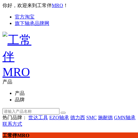
你好，欢迎来到工常伴
MRO
！
官方淘宝
旗下轴承品牌网
产品
产品
品牌
热门品牌：
世达工具
EZO轴承
德力西
SMC
施耐德
GMN轴承
联系方式
工常伴MRO