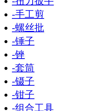
-
扭力扳手
-
手工剪
-
螺丝批
-
锤子
-
锉
-
套筒
-
镊子
-
钳子
-
组合工具