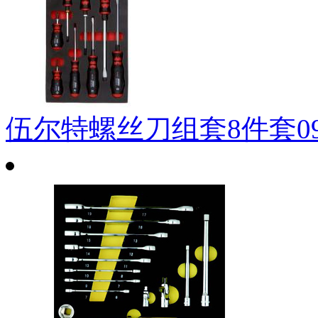
伍尔特螺丝刀组套8件套0965