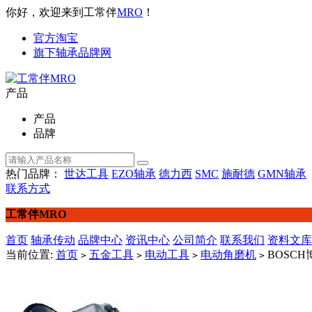
你好，欢迎来到工常伴
MRO
！
官方淘宝
旗下轴承品牌网
产品
产品
品牌
热门品牌：
世达工具
EZO轴承
德力西
SMC
施耐德
GMN轴承
联系方式
工常伴MRO
首页
轴承传动
品牌中心
资讯中心
公司简介
联系我们
资料文库
当前位置:
首页
五金工具
电动工具
电动角磨机
BOSCH博
>
>
>
>