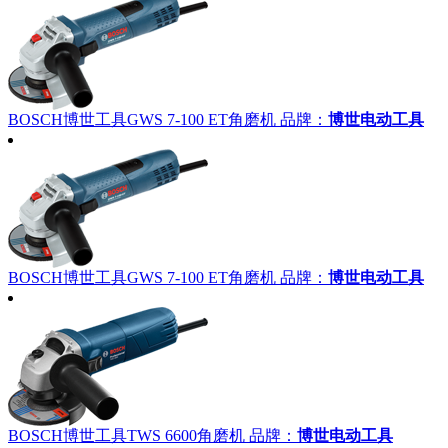
BOSCH博世工具GWS 7-100 ET角磨机
品牌：
博世电动工具
BOSCH博世工具GWS 7-100 ET角磨机
品牌：
博世电动工具
BOSCH博世工具TWS 6600角磨机
品牌：
博世电动工具