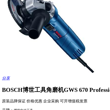
分享
BOSCH博世工具角磨机GWS 670 Professio
原装品牌保证 价格优惠 企业采购 可开增值税发票