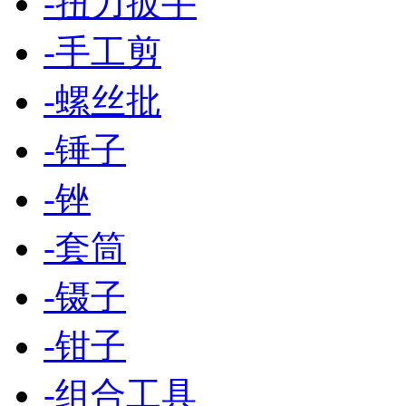
-
扭力扳手
-
手工剪
-
螺丝批
-
锤子
-
锉
-
套筒
-
镊子
-
钳子
-
组合工具