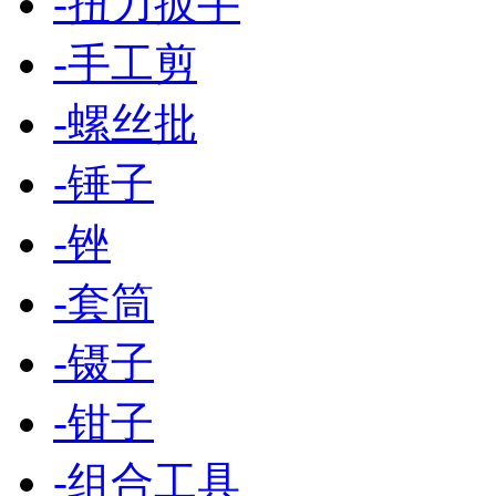
-
扭力扳手
-
手工剪
-
螺丝批
-
锤子
-
锉
-
套筒
-
镊子
-
钳子
-
组合工具