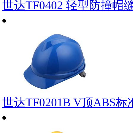
世达TF0402 轻型防撞帽
世达TF0201B V顶ABS