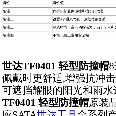
属性
属性值
备注一
保护头部受到碰撞和擦伤的危害
备注二
设置4个通风气孔，佩戴时更舒适
备注三
款式时尚，富有动感活力，易于个人和
备注四
不能代替工业用安全帽
世达TF0401 轻型防撞帽
佩戴时更舒适,增强抗冲
可遮挡耀眼的阳光和雨水
TF0401 轻型防撞帽
原装
应SATA
世达工具
全系列