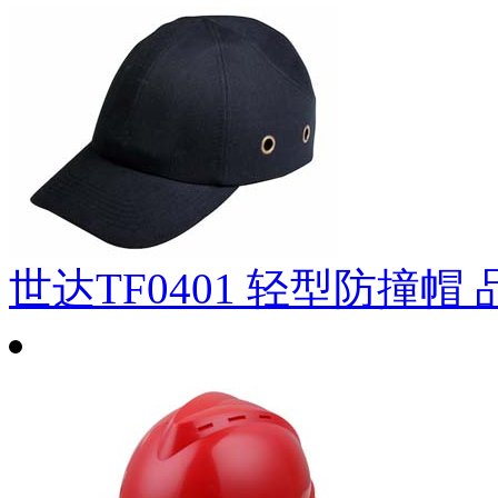
世达TF0401 轻型防撞帽