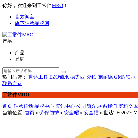
你好，欢迎来到工常伴
MRO
！
官方淘宝
旗下轴承品牌网
产品
产品
品牌
热门品牌：
世达工具
EZO轴承
德力西
SMC
施耐德
GMN轴承
联系方式
工常伴MRO
首页
轴承传动
品牌中心
资讯中心
公司简介
联系我们
资料文库
当前位置:
首页
劳保防护
安全帽
安全帽
世达TF0202Y
>
>
>
>