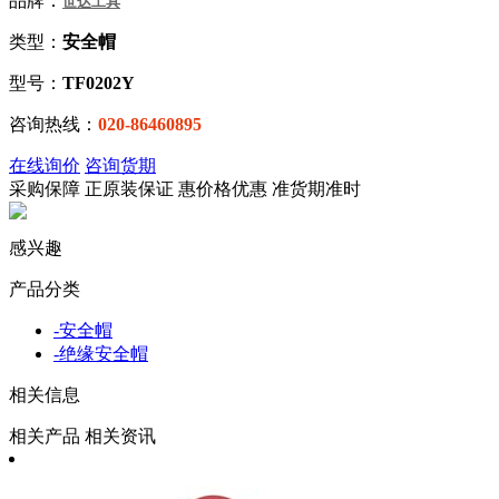
品牌：
世达工具
类型：
安全帽
型号：
TF0202Y
咨询热线：
020-86460895
在线询价
咨询货期
采购保障
正
原装保证
惠
价格优惠
准
货期准时
感兴趣
产品分类
-
安全帽
-
绝缘安全帽
相关信息
相关产品
相关资讯