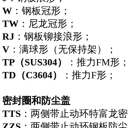
W
：钢板冠形；
TW
：尼龙冠形；
RJ
：钢板铆接浪形；
V
：满球形（无保持架）；
TP（SUS304）
：推力FM形
TD（C3604）
：推力F形；
密封圈和防尘盖
TTS
：两侧带止动环特富龙密
ZZS
：两侧带止动环钢板防尘