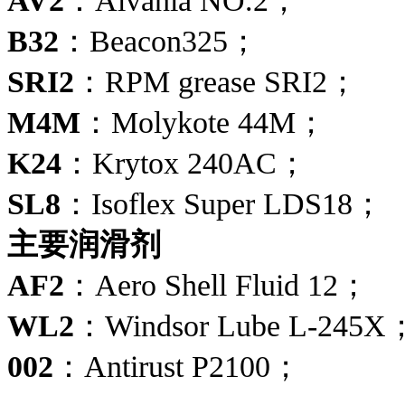
AV2
：Alvania NO.2；
B32
：Beacon325；
SRI2
：RPM grease SRI2；
M4M
：Molykote 44M；
K24
：Krytox 240AC；
SL8
：Isoflex Super LDS18；
主要润滑剂
AF2
：Aero Shell Fluid 12；
WL2
：Windsor Lube L-245X
002
：Antirust P2100；