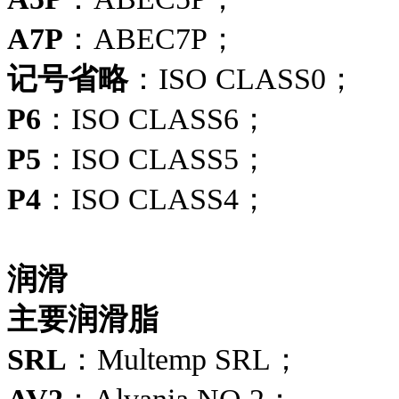
A7P
：ABEC7P；
记号省略
：ISO CLASS0；
P6
：ISO CLASS6；
P5
：ISO CLASS5；
P4
：ISO CLASS4；
润滑
主要润滑脂
SRL
：Multemp SRL；