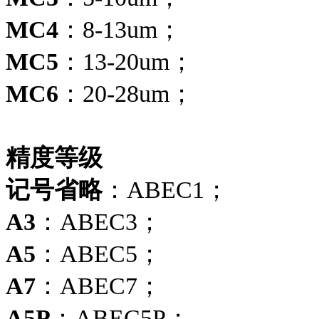
MC4
：8-13um；
MC5
：13-20um；
MC6
：20-28um；
精度等级
记号省略
：ABEC1；
A3
：ABEC3；
A5
：ABEC5；
A7
：ABEC7；
A5P
：ABEC5P；