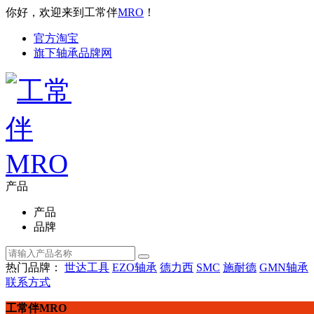
你好，欢迎来到工常伴
MRO
！
官方淘宝
旗下轴承品牌网
产品
产品
品牌
热门品牌：
世达工具
EZO轴承
德力西
SMC
施耐德
GMN轴承
联系方式
工常伴MRO