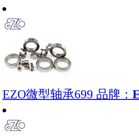
EZO微型轴承699
品牌：