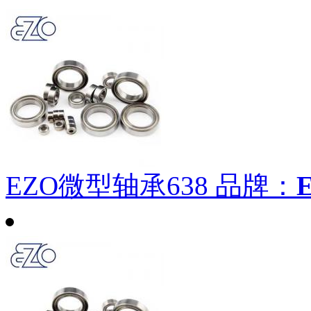
EZO微型轴承638
品牌：