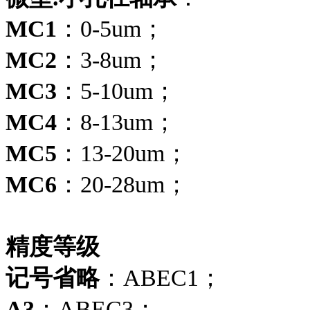
MC1
：0-5um；
MC2
：3-8um；
MC3
：5-10um；
MC4
：8-13um；
MC5
：13-20um；
MC6
：20-28um；
精度等级
记号省略
：ABEC1；
A3
：ABEC3；