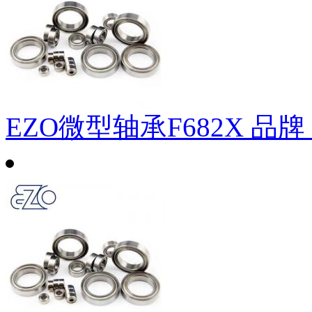
EZO微型轴承F682X
品牌