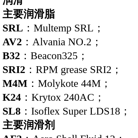
润滑
主要润滑脂
SRL
：Multemp SRL；
AV2
：Alvania NO.2；
B32
：Beacon325；
SRI2
：RPM grease SRI2；
M4M
：Molykote 44M；
K24
：Krytox 240AC；
SL8
：Isoflex Super LDS18；
主要润滑剂