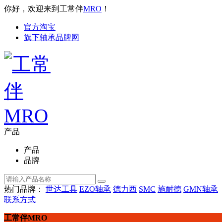
你好，欢迎来到工常伴
MRO
！
官方淘宝
旗下轴承品牌网
产品
产品
品牌
热门品牌：
世达工具
EZO轴承
德力西
SMC
施耐德
GMN轴承
联系方式
工常伴MRO