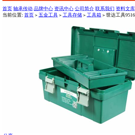
首页
轴承传动
品牌中心
资讯中心
公司简介
联系我们
资料文库
当前位置:
首页
五金工具
工具存储
工具箱
世达工具9516
>
>
>
>