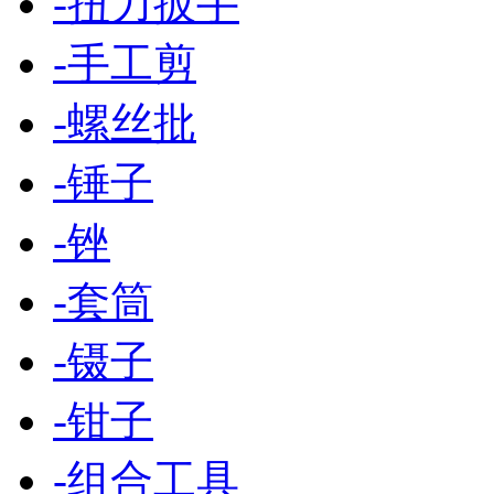
-
扭力扳手
-
手工剪
-
螺丝批
-
锤子
-
锉
-
套筒
-
镊子
-
钳子
-
组合工具