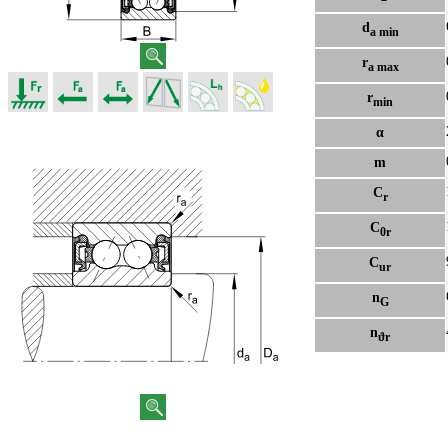
d
a min
r
a max
r
min
α
m
C
r
C
0r
C
ur
n
G
n
ϑr