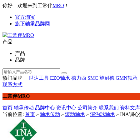
你好，欢迎来到工常伴
MRO
！
官方淘宝
旗下轴承品牌网
产品
产品
品牌
热门品牌：
世达工具
EZO轴承
德力西
SMC
施耐德
GMN轴承
联系方式
工常伴MRO
首页
轴承传动
品牌中心
资讯中心
公司简介
联系我们
资料文库
当前位置:
首页
轴承传动
滚动轴承
深沟球轴承
INA调心深
>
>
>
>