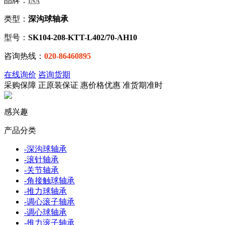
品牌：
INA
类型：
深沟球轴承
型号：
SK104-208-KTT-L402/70-AH10
咨询热线：
020-86460895
在线询价
咨询货期
采购保障
正
原装保证
惠
价格优惠
准
货期准时
感兴趣
产品分类
-
深沟球轴承
-
滚针轴承
-
关节轴承
-
角接触球轴承
-
推力球轴承
-
调心滚子轴承
-
调心球轴承
-
推力滚子轴承