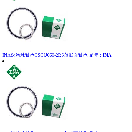
INA深沟球轴承CSCU060-2RS薄截面轴承
品牌：
INA