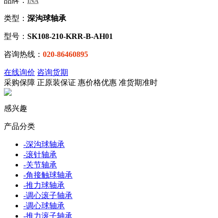
品牌：
INA
类型：
深沟球轴承
型号：
SK108-210-KRR-B-AH01
咨询热线：
020-86460895
在线询价
咨询货期
采购保障
正
原装保证
惠
价格优惠
准
货期准时
感兴趣
产品分类
-
深沟球轴承
-
滚针轴承
-
关节轴承
-
角接触球轴承
-
推力球轴承
-
调心滚子轴承
-
调心球轴承
-
推力滚子轴承