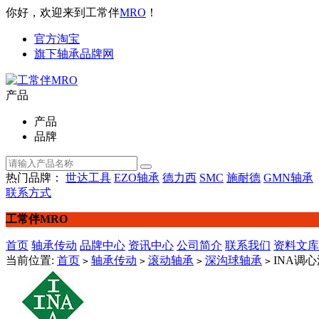
你好，欢迎来到工常伴
MRO
！
官方淘宝
旗下轴承品牌网
产品
产品
品牌
热门品牌：
世达工具
EZO轴承
德力西
SMC
施耐德
GMN轴承
联系方式
工常伴MRO
首页
轴承传动
品牌中心
资讯中心
公司简介
联系我们
资料文库
当前位置:
首页
轴承传动
滚动轴承
深沟球轴承
INA调心深
>
>
>
>