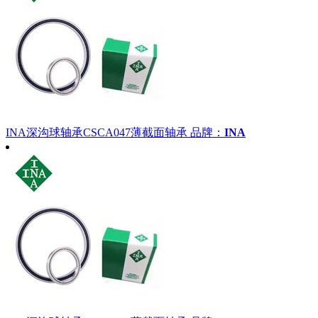
INA深沟球轴承CSCA047薄截面轴承
品牌：
INA