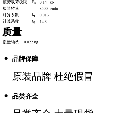
P
疲劳载荷极限
0.14
kN
u
极限转速
8500
r/min
k
计算系数
0.015
r
f
计算系数
14.3
0
质量
质量轴承
0.022
kg
品牌保障
原装品牌 杜绝假冒
品类齐全