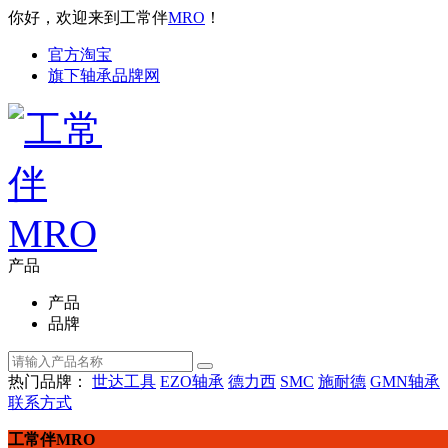
你好，欢迎来到工常伴
MRO
！
官方淘宝
旗下轴承品牌网
产品
产品
品牌
热门品牌：
世达工具
EZO轴承
德力西
SMC
施耐德
GMN轴承
联系方式
工常伴MRO