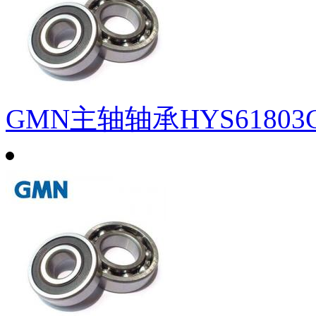
GMN主轴轴承HYS61803C