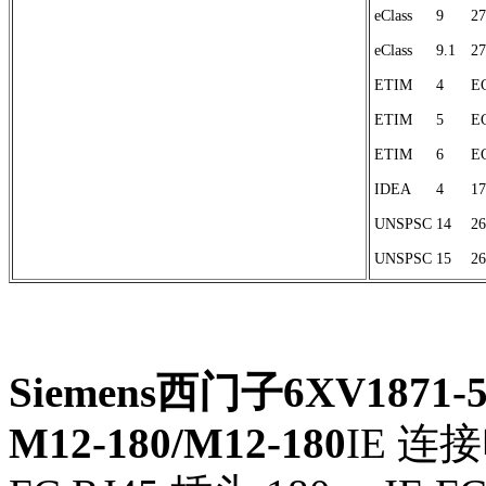
eClass
9
27
eClass
9.1
27
ETIM
4
E
ETIM
5
E
ETIM
6
E
IDEA
4
17
UNSPSC
14
26
UNSPSC
15
26
Siemens西门子6XV1871
M12-180/M12-180
IE 连接