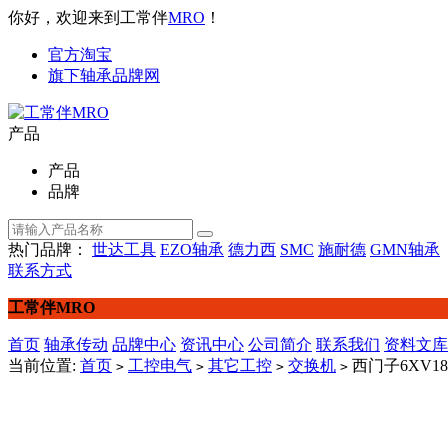
你好，欢迎来到工常伴
MRO
！
官方淘宝
旗下轴承品牌网
产品
产品
品牌
热门品牌：
世达工具
EZO轴承
德力西
SMC
施耐德
GMN轴承
联系方式
工常伴MRO
首页
轴承传动
品牌中心
资讯中心
公司简介
联系我们
资料文库
当前位置:
首页
工控电气
其它工控
交换机
西门子6XV1871
>
>
>
>