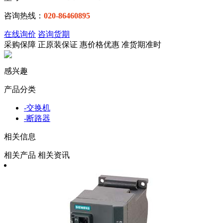
咨询热线：
020-86460895
在线询价
咨询货期
采购保障
正
原装保证
惠
价格优惠
准
货期准时
感兴趣
产品分类
-
交换机
-
断路器
相关信息
相关产品
相关资讯