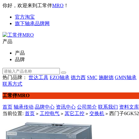
你好，欢迎来到工常伴
MRO
！
官方淘宝
旗下轴承品牌网
产品
产品
品牌
热门品牌：
世达工具
EZO轴承
德力西
SMC
施耐德
GMN轴承
联系方式
工常伴MRO
首页
轴承传动
品牌中心
资讯中心
公司简介
联系我们
资料文库
当前位置:
首页
工控电气
其它工控
交换机
西门子6GK521
>
>
>
>