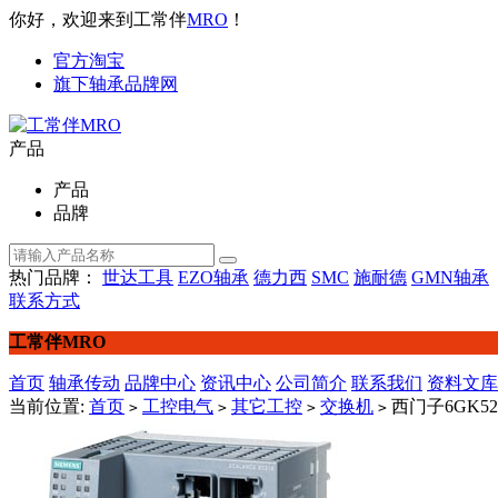
你好，欢迎来到工常伴
MRO
！
官方淘宝
旗下轴承品牌网
产品
产品
品牌
热门品牌：
世达工具
EZO轴承
德力西
SMC
施耐德
GMN轴承
联系方式
工常伴MRO
首页
轴承传动
品牌中心
资讯中心
公司简介
联系我们
资料文库
当前位置:
首页
工控电气
其它工控
交换机
西门子6GK521
>
>
>
>