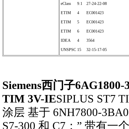
eClass
9.1
27-24-22-08
ETIM
4
EC001423
ETIM
5
EC001423
ETIM
6
EC001423
IDEA
4
3564
UNSPSC
15
32-15-17-05
Siemens西门子6AG1800-
TIM 3V-IE
SIPLUS ST7 T
涂层 基于 6NH7800-3BA
S7-300 和 C7；” 带有一