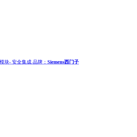
输出模块- 安全集成
品牌：
Siemens西门子