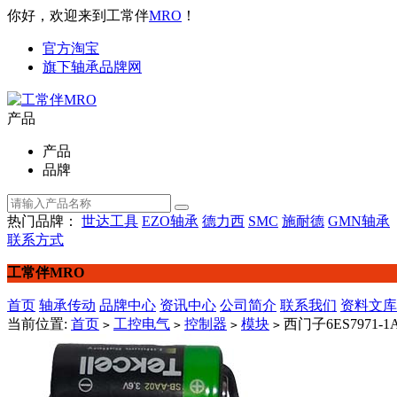
你好，欢迎来到工常伴
MRO
！
官方淘宝
旗下轴承品牌网
产品
产品
品牌
热门品牌：
世达工具
EZO轴承
德力西
SMC
施耐德
GMN轴承
联系方式
工常伴MRO
首页
轴承传动
品牌中心
资讯中心
公司简介
联系我们
资料文库
当前位置:
首页
工控电气
控制器
模块
西门子6ES7971-
>
>
>
>