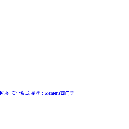
输出模块- 安全集成
品牌：
Siemens西门子