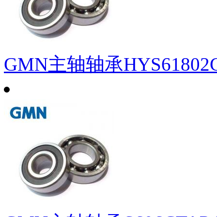
GMN主轴轴承HYS61802C