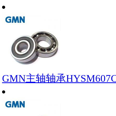
GMN主轴轴承HYSM607C