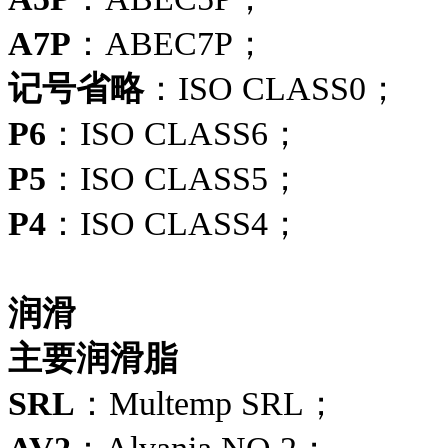
A7P
：ABEC7P；
记号省略
：ISO CLASS0；
P6
：ISO CLASS6；
P5
：ISO CLASS5；
P4
：ISO CLASS4；
润滑
主要润滑脂
SRL
：Multemp SRL；