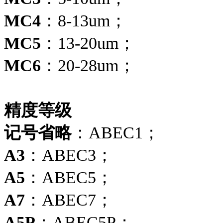
MC4
：8-13um；
MC5
：13-20um；
MC6
：20-28um；
精度等级
记号省略
：ABEC1；
A3
：ABEC3；
A5
：ABEC5；
A7
：ABEC7；
A5P
：ABEC5P；