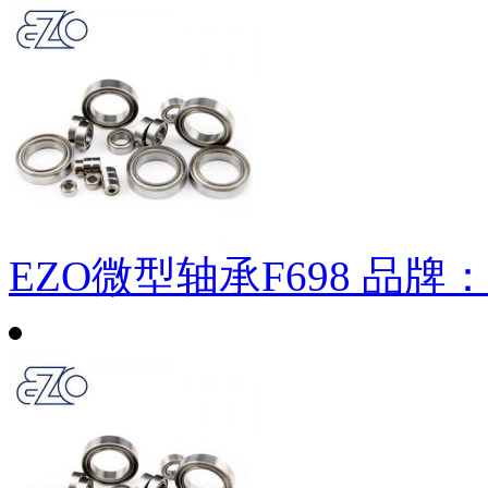
EZO微型轴承F698
品牌