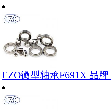
EZO微型轴承F691X
品牌