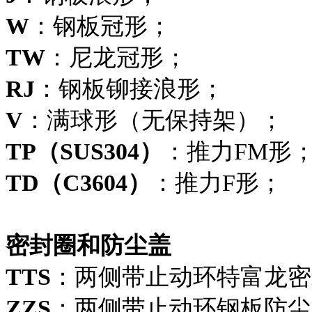
W
：钢板冠形；
TW
：尼龙冠形；
RJ
：钢板铆接浪形；
V
：满球形（无保持架）；
TP（SUS304）
：推力FM形
TD（C3604）
：推力F形；
密封圈和防尘盖
TTS
：两侧带止动环特富龙密
ZZS
：两侧带止动环钢板防尘