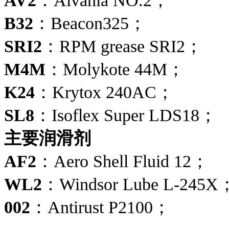
AV2
：Alvania NO.2；
B32
：Beacon325；
SRI2
：RPM grease SRI2；
M4M
：Molykote 44M；
K24
：Krytox 240AC；
SL8
：Isoflex Super LDS18；
主要润滑剂
AF2
：Aero Shell Fluid 12；
WL2
：Windsor Lube L-245X
002
：Antirust P2100；