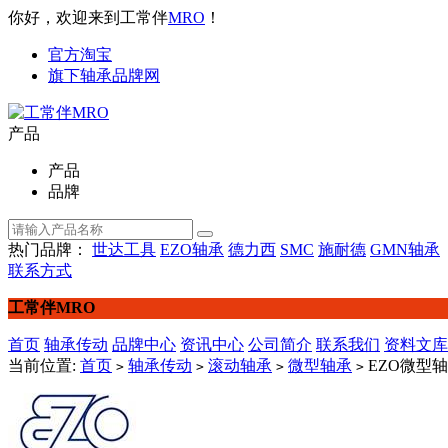
你好，欢迎来到工常伴
MRO
！
官方淘宝
旗下轴承品牌网
产品
产品
品牌
热门品牌：
世达工具
EZO轴承
德力西
SMC
施耐德
GMN轴承
联系方式
工常伴MRO
首页
轴承传动
品牌中心
资讯中心
公司简介
联系我们
资料文库
当前位置:
首页
轴承传动
滚动轴承
微型轴承
EZO微型轴
>
>
>
>