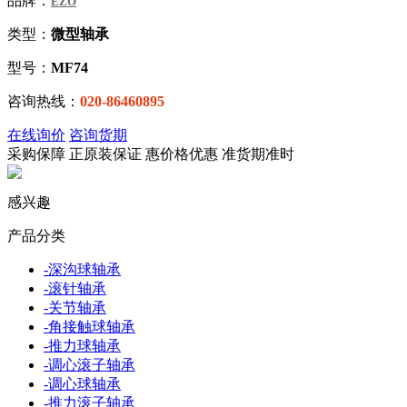
品牌：
EZO
类型：
微型轴承
型号：
MF74
咨询热线：
020-86460895
在线询价
咨询货期
采购保障
正
原装保证
惠
价格优惠
准
货期准时
感兴趣
产品分类
-
深沟球轴承
-
滚针轴承
-
关节轴承
-
角接触球轴承
-
推力球轴承
-
调心滚子轴承
-
调心球轴承
-
推力滚子轴承